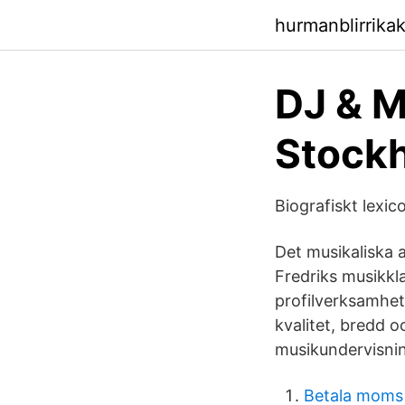
hurmanblirrik
DJ & M
Stockh
Biografiskt lex
Det musikaliska 
Fredriks musikk
profilverksamhet
kvalitet, bredd o
musikundervisning
Betala moms