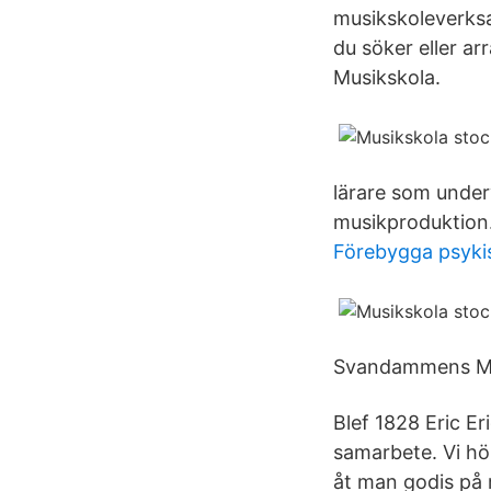
musikskoleverksa
du söker eller ar
Musikskola.
lärare som underv
musikproduktion.
Förebygga psyki
Svandammens Mus
Blef 1828 Eric E
samarbete. Vi hö
åt man godis på 