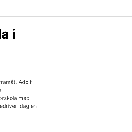
a i
framåt. Adolf
e
körskola med
edriver idag en