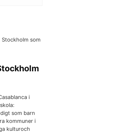
la Stockholm som
 Stockholm
Casablanca i
skola:
idigt som barn
lera kommuner i
iga kulturoch