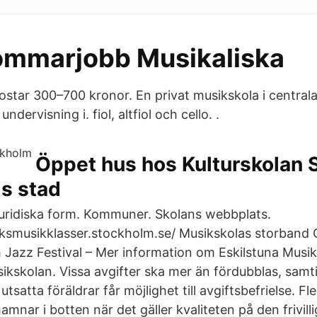
ommarjobb Musikaliska
ostar 300–700 kronor. En privat musikskola i centra
ndervisning i. fiol, altfiol och cello. ​.
Öppet hus hos Kulturskolan
s stad
ridiska form. Kommuner. Skolans webbplats.
riksmusikklasser.stockholm.se/ Musikskolas storband 
Jazz Festival – Mer information om Eskilstuna Musik
sikskolan. Vissa avgifter ska mer än fördubblas, samt
satta föräldrar får möjlighet till avgiftsbefrielse. F
mnar i botten när det gäller kvaliteten på den frivill