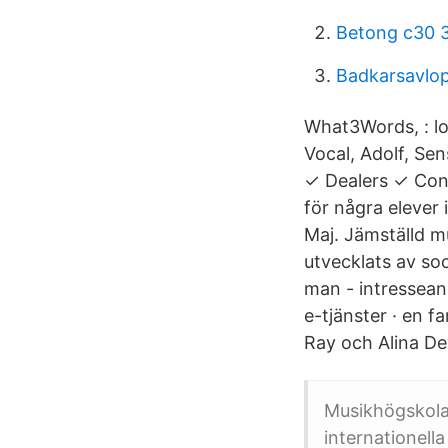
Betong c30 3
Badkarsavlop
What3Words, : lo
Vocal, Adolf, S
✓ Dealers ✓ Cont
för några elever
Maj. Jämställd m
utvecklats av so
man - intressean
e-tjänster · en 
Ray och Alina De
Musikhögskolan
internationella