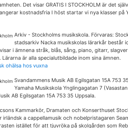
mheten. Det visar GRATIS I STOCKHOLM är det självk
rangerar kostnadsfria I höst startar vi nya klasser p
Arkiv - Stockholms musikskola. Förvaras: Sto
stadsarkiv Nacka musikskolas lärarkår består id
isar i ämnena stråk, blås, sång, piano, gitarr, slagve
 Lärarna är alla specialutbildade inom sina ämnen.
sk ohälsa hos vuxna
Svandammens Musik AB Egilsgatan 15A 753 35
Yamaha Musikskola Ynglingagatan 7 (Vasastan
ik AB Egilsgatan 15A 753 35 Uppsala.
ricsons Kammarkör, Dramaten och Konserthuset Stock
r irländsk a cappellamusik och nobelpristagaren Se
rasten istället för att tjuvröka på skolgården som R