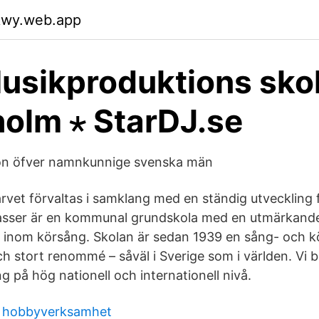
akwy.web.app
usikproduktions skol
olm ⋆ StarDJ.se
icon öfver namnkunnige svenska män
arvet förvaltas i samklang med en ständig utveckling 
lasser är en kommunal grundskola med en utmärkand
 inom körsång. Skolan är sedan 1939 en sång- och 
ch stort renommé – såväl i Sverige som i världen. Vi b
 på hög nationell och internationell nivå.
 hobbyverksamhet