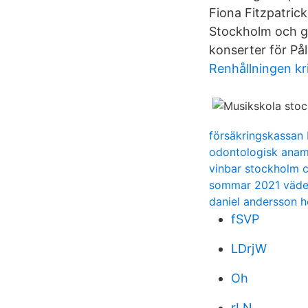
Fiona Fitzpatric
Stockholm och gi
konserter för Pål
Renhållningen k
försäkringskassan 
odontologisk ana
vinbar stockholm c
sommar 2021 väde
daniel andersson 
fSVP
LDrjW
Oh
rLN