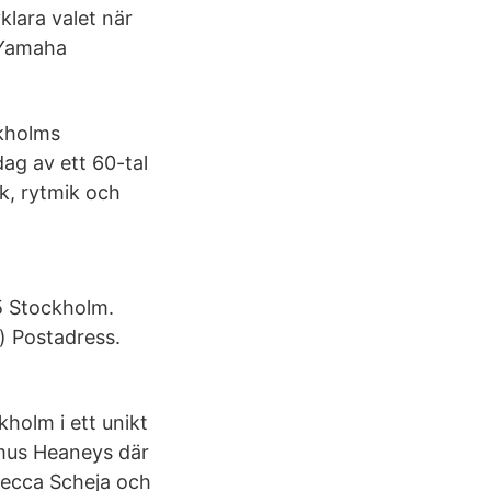
lara valet när
å Yamaha
ckholms
ag av ett 60-tal
rk, rytmik och
 Stockholm.
) Postadress.
holm i ett unikt
amus Heaneys där
ebecca Scheja och