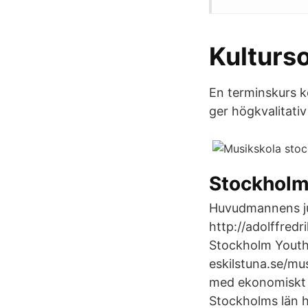
Kulturs
En terminskurs k
ger högkvalitativ u
Stockholm
Huvudmannens ju
http://adolffred
Stockholm Youth 
eskilstuna.se/mu
med ekonomiskt ut
Stockholms län ha