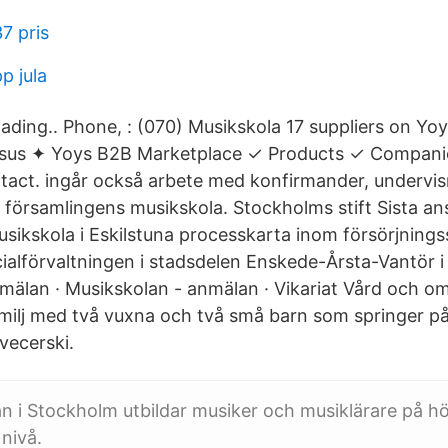
7 pris
p jula
ading.. Phone, : (070) Musikskola 17 suppliers on Yo
ensus ✦ Yoys B2B Marketplace ✓ Products ✓ Companie
act. ingår också arbete med konfirmander, undervisn
 i församlingens musikskola. Stockholms stift Sista a
usikskola i Eskilstuna processkarta inom försörjning
cialförvaltningen i stadsdelen Enskede-Årsta-Vantör 
mälan · Musikskolan - anmälan · Vikariat Vård och oms
familj med två vuxna och två små barn som springer 
vecerski.
 i Stockholm utbildar musiker och musiklärare på h
 nivå.