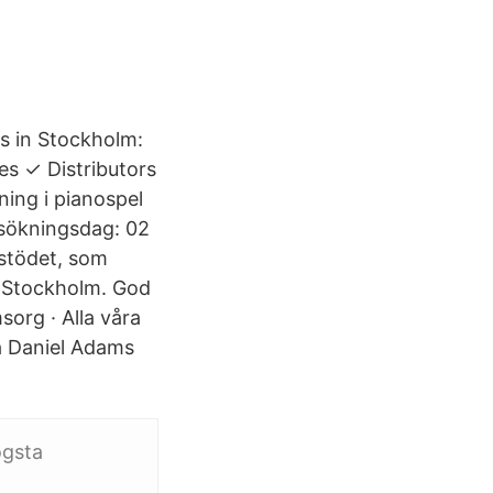
ys in Stockholm:
s ✓ Distributors
ing i pianospel
nsökningsdag: 02
sstödet, som
i Stockholm. God
org · Alla våra
på Daniel Adams
ögsta