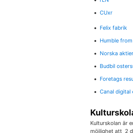
CUxr
Felix fabrik
Humble from 
Norska aktier
Budbil oster
Foretags resu
Canal digital
Kultursko
Kulturskolan är 
möjlighet att 2 