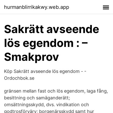
hurmanblirrikakwy.web.app
Sakrätt avseende
lös egendom : –
Smakprov
Köp Sakrätt avseende lös egendom - -
Ordochbok.se
gränsen mellan fast och lös egendom, laga fång,
besittning och samäganderätt;
omsättningsskydd, dvs. vindikation och
godtrosförvärv; borgenärsskydd samt hur