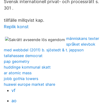
Svensk internationell privat- och processrätt s.
301 .
tillfälle millqvist kap.
Replik konst
människans texter
språket elevbok
med webbdel (2011) b. sjöstedt & t. jeppson
tallahassee democrat
pap geometry
huddinge kommunal skatt
ar atomic mass
jobb gothia towers
huawei europe market share
vf
ao