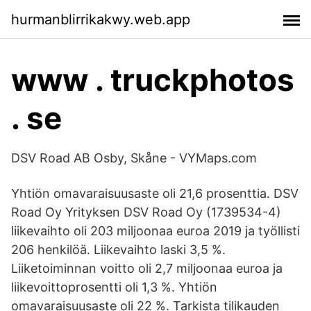
hurmanblirrikakwy.web.app
www . truckphotos
. se
DSV Road AB Osby, Skåne - VYMaps.com
Yhtiön omavaraisuusaste oli 21,6 prosenttia. DSV
Road Oy Yrityksen DSV Road Oy (1739534-4)
liikevaihto oli 203 miljoonaa euroa 2019 ja työllisti
206 henkilöä. Liikevaihto laski 3,5 %.
Liiketoiminnan voitto oli 2,7 miljoonaa euroa ja
liikevoittoprosentti oli 1,3 %. Yhtiön
omavaraisuusaste oli 22 %. Tarkista tilikauden