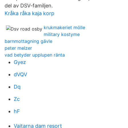
del av DSV-familjen.
Kråka råka kaja korp
krukmakeriet mölle
military kostyme
barnmottagning gävle
peter melzer
vad betyder upplupen ränta
Gyez
dVQV
Dq
Zc
hF
Vaitarna dam resort