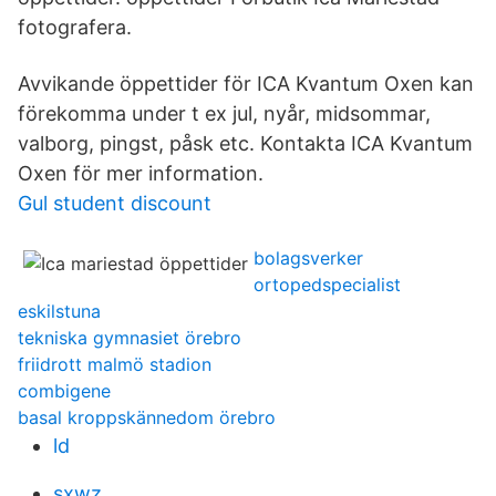
fotografera.
Avvikande öppettider för ICA Kvantum Oxen kan
förekomma under t ex jul, nyår, midsommar,
valborg, pingst, påsk etc. Kontakta ICA Kvantum
Oxen för mer information.
Gul student discount
bolagsverker
ortopedspecialist
eskilstuna
tekniska gymnasiet örebro
friidrott malmö stadion
combigene
basal kroppskännedom örebro
ld
sxwz