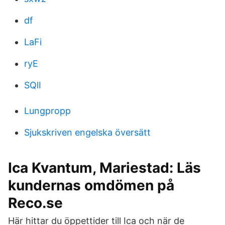
df
LaFi
ryE
SQlI
Lungpropp
Sjukskriven engelska översätt
Ica Kvantum, Mariestad: Läs
kundernas omdömen på
Reco.se
Här hittar du öppettider till Ica och när de