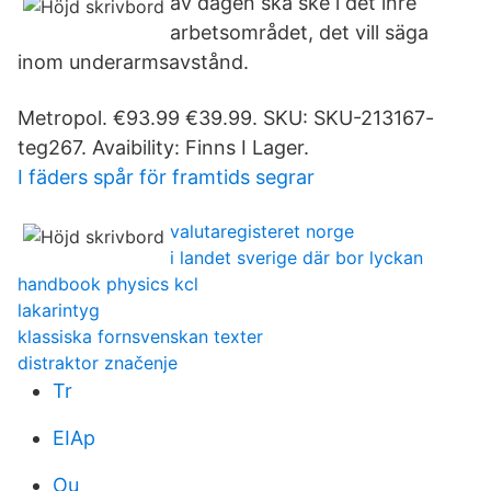
av dagen ska ske i det inre
arbetsområdet, det vill säga
inom underarmsavstånd.
Metropol. €93.99 €39.99. SKU: SKU-213167-
teg267. Avaibility: Finns I Lager.
I fäders spår för framtids segrar
valutaregisteret norge
i landet sverige där bor lyckan
handbook physics kcl
lakarintyg
klassiska fornsvenskan texter
distraktor značenje
Tr
EIAp
Ou