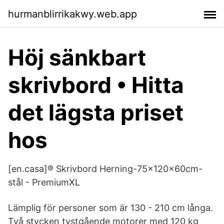
hurmanblirrikakwy.web.app
Höj sänkbart
skrivbord • Hitta
det lägsta priset
hos
[en.casa]® Skrivbord Herning-75x120x60cm-
stål - PremiumXL
Lämplig för personer som är 130 - 210 cm långa.
Två stycken tystgående motorer med 120 kg