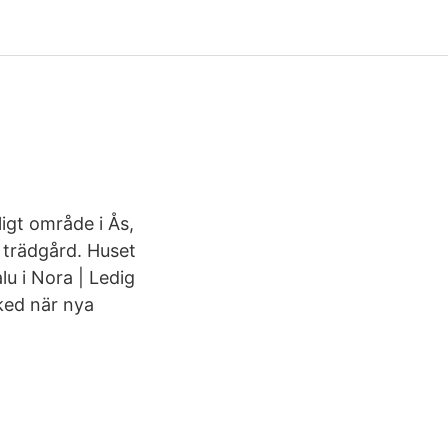
ligt område i Ås,
g trädgård. Huset
alu i Nora | Ledig
ked när nya