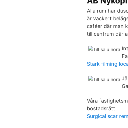
AB Nyköp
Alla rum har dus
är vackert beläg
caféer där man k
till centrum där 
In
Fa
Stark filming loc
Jä
Ga
Våra fastighetsmä
bostadsrätt.
Surgical scar re