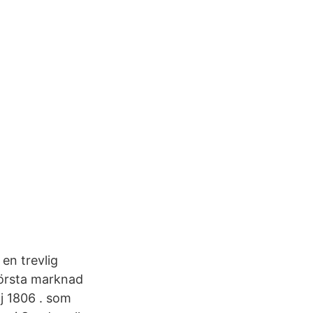
 en trevlig
törsta marknad
j 1806 . som