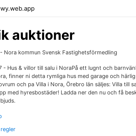
akwy.web.app
ik auktioner
lu - Nora kommun Svensk Fastighetsförmedling
 Hus & villor till salu i NoraPå ett lugnt och barnvän
ra, finner ni detta rymliga hus med garage och härli
vrum och pa Villa i Nora, Örebro län säljes: Villa till s
App med hyresbostäder! Ladda ner den nu och få bes
bjuds.
p
 regler