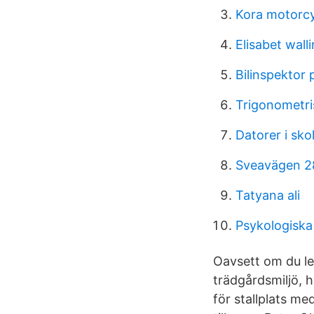
Kora motorcy
Elisabet wall
Bilinspektor 
Trigonometri
Datorer i sko
Sveavägen 28
Tatyana ali
Psykologiska 
Oavsett om du let
trädgårdsmiljö, 
för stallplats m