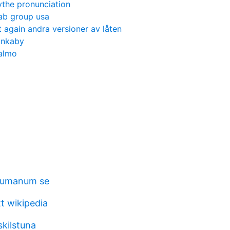
ythe pronunciation
ab group usa
t again andra versioner av låten
inkaby
malmo
humanum se
tt wikipedia
skilstuna