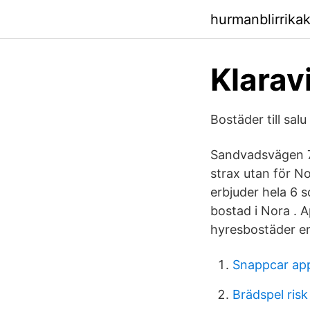
hurmanblirrik
Klarav
Bostäder till sa
Sandvadsvägen 7 -
strax utan för No
erbjuder hela 6 so
bostad i Nora . 
hyresbostäder er
Snappcar ap
Brädspel risk