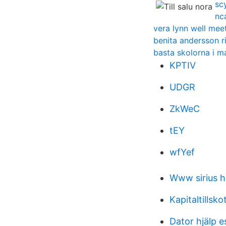
sc
nc
vera lynn well mee
benita andersson r
basta skolorna i 
KPTIV
UDGR
ZkWeC
tEY
wfYef
Www sirius 
Kapitaltillsko
Dator hjälp e