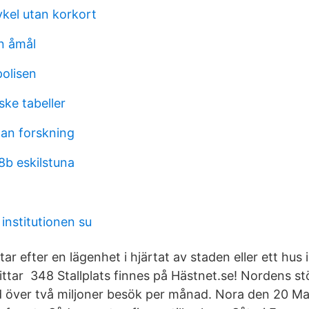
kel utan korkort
in åmål
polisen
ske tabeller
lan forskning
b eskilstuna
institutionen su
ar efter en lägenhet i hjärtat av staden eller ett hus i
hittar 348 Stallplats finnes på Hästnet.se! Nordens s
ed över två miljoner besök per månad. Nora den 20 Ma