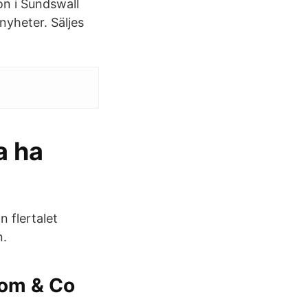
son i Sundswall
nyheter. Säljes
a ha
 flertalet
n.
lom & Co