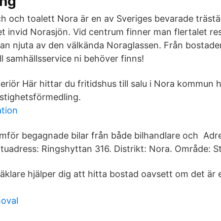
ing
ch och toalett Nora är en av Sveriges bevarade träst
et invid Norasjön. Vid centrum finner man flertalet r
an njuta av den välkända Noraglassen. Från bostaden
all samhällsservice ni behöver finns!
teriör Här hittar du fritidshus till salu i Nora kommun
stighetsförmedling.
ation
mför begagnade bilar från både bilhandlare och Adre
tuadress: Ringshyttan 316. Distrikt: Nora. Område: St
klare hjälper dig att hitta bostad oavsett om det är en
moval