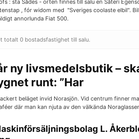
lofs : sta Sådes - orten finnes till salu en Såteri Egen
enstap , fór widom med "Sveriges coolaste elbil". Bil
äldigt annorlunda Fiat 500.
t totalt 0 bostadsfastighet till salu.
r ny livsmedelsbutik – sk
gnet runt: ”Har
ackert beläget invid Norasjön. Vid centrum finner man
aféer där man kan njuta av den välkända Noraglasse
askinförsäljningsbolag L. Åkerb