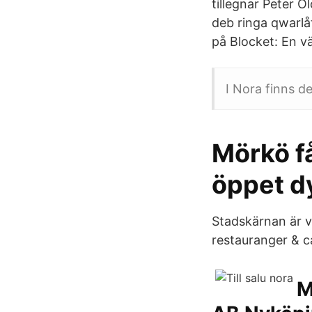
tillegnar Peter O
deb ringa qwarlåt
på Blocket: En v
I Nora finns de
Mörkö få
öppet dy
Stadskärnan är v
restauranger & c
M