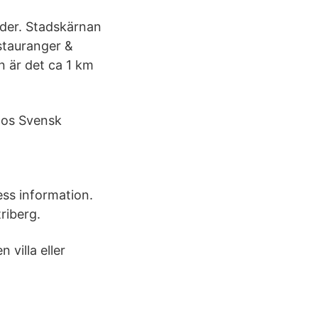
äder. Stadskärnan
estauranger &
 är det ca 1 km
 hos Svensk
ss information.
riberg.
 villa eller